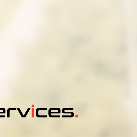
erv
i
ces
.