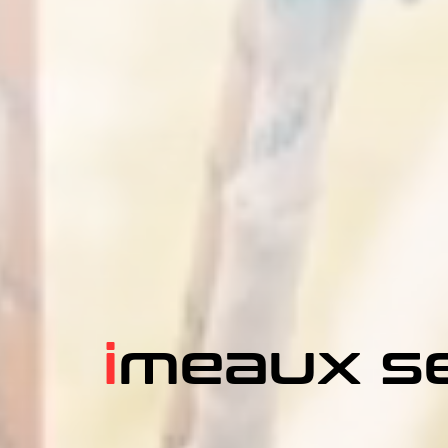
i
meaux s