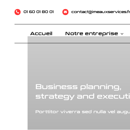
Passer
au
01 60 01 80 01
01 60 01 80 01
contact@imeauxservices.f
contact@imeauxservices.f
contenu
Accueil
Accueil
Notre entreprise
Notre entreprise
Business planning,
strategy and execut
Porttitor viverra sed nulla vel augu