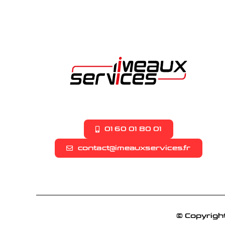
01 60 01 80 01
contact@imeauxservices.fr
© Copyright