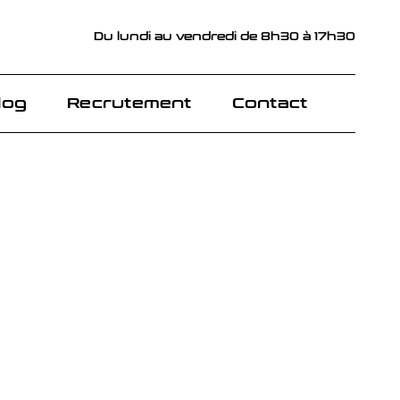
Du lundi au vendredi de 8h30 à 17h30
Du lundi au vendredi de 8h30 à 17h30
log
log
Recrutement
Recrutement
Contact
Contact